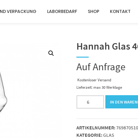
UND VERPACKUNG
LABORBEDARF
SHOP
KONTAKT
Hannah Glas 4
Auf Anfrage
Kostenloser Versand
Lieferzeit: max 30 Werktage
Hannah
IN DEN WARE
Glas
400
ml
ARTIKELNUMMER:
76987051
Menge
KATEGORIE:
GLAS