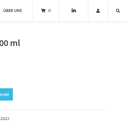
ÜBER UNS
0
00 ml
NKORB
02622